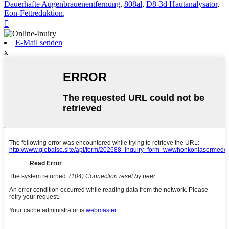
Dauerhafte Augenbrauenentfernung
,
808al
,
D8-3d Hautanalysator
,
Eon-Fettreduktion
,

E-Mail senden
x