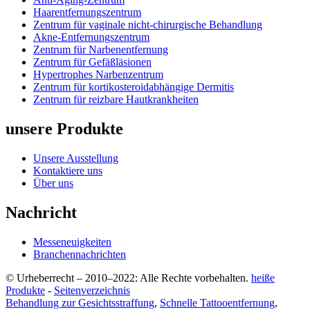
Haarentfernungszentrum
Zentrum für vaginale nicht-chirurgische Behandlung
Akne-Entfernungszentrum
Zentrum für Narbenentfernung
Zentrum für Gefäßläsionen
Hypertrophes Narbenzentrum
Zentrum für kortikosteroidabhängige Dermitis
Zentrum für reizbare Hautkrankheiten
unsere Produkte
Unsere Ausstellung
Kontaktiere uns
Über uns
Nachricht
Messeneuigkeiten
Branchennachrichten
© Urheberrecht – 2010–2022: Alle Rechte vorbehalten.
heiße
Produkte
-
Seitenverzeichnis
Behandlung zur Gesichtsstraffung
,
Schnelle Tattooentfernung
,