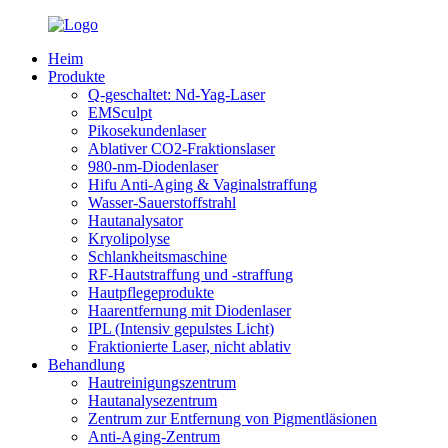
Heim
Produkte
Q-geschaltet: Nd-Yag-Laser
EMSculpt
Pikosekundenlaser
Ablativer CO2-Fraktionslaser
980-nm-Diodenlaser
Hifu Anti-Aging & Vaginalstraffung
Wasser-Sauerstoffstrahl
Hautanalysator
Kryolipolyse
Schlankheitsmaschine
RF-Hautstraffung und -straffung
Hautpflegeprodukte
Haarentfernung mit Diodenlaser
IPL (Intensiv gepulstes Licht)
Fraktionierte Laser, nicht ablativ
Behandlung
Hautreinigungszentrum
Hautanalysezentrum
Zentrum zur Entfernung von Pigmentläsionen
Anti-Aging-Zentrum